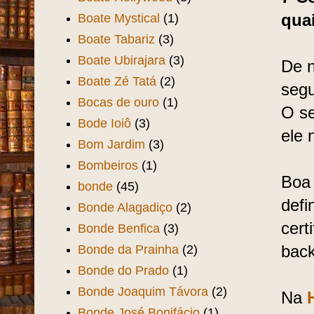
Boate Mystical
(1)
qua
Boate Tabariz
(3)
Boate Ubirajara
(3)
De n
Boate Zé Tatá
(2)
segu
Bocas de ouro
(1)
O se
Bode Ioiô
(3)
ele 
Bom Jardim
(3)
Bombeiros
(1)
Boa 
bonde
(45)
defi
Bonde Alagadiço
(2)
cert
Bonde Benfica
(3)
Bonde da Prainha
(2)
back
Bonde do Prado
(1)
Bonde Joaquim Távora
(2)
Na
Bonde José Bonifácio
(1)