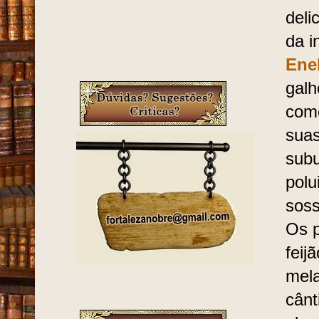
deli
da i
Ene
galh
com
suas
sub
polu
soss
Os p
feij
mela
cânt