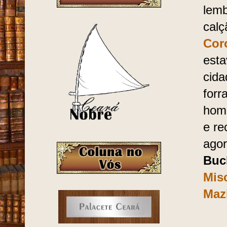
lemb
calç
Cor
est
cida
forr
home
e re
agor
Buc
Mis
Maz