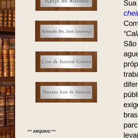
Sua
chei
Como
“Cal
São 
ague
próp
trab
dife
públ
exig
bras
parc
°°° ARQUIVO °°°
leva