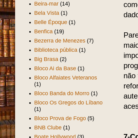
Beira-mar
(14)
como
Bela Vista
(1)
dado
Belle Époque
(1)
Benfica
(19)
Pare
Bezerra de Menezes
(7)
maio
Biblioteca pública
(1)
impo
Big Brasa
(2)
pro
Bloco Ai da Base
(1)
não 
Bloco Alfaiates Veteranos
(1)
refo
Bloco Banda do Morro
(1)
aute
Bloco Os Gregos do Líbano
aces
(1)
Bloco Prova de Fogo
(5)
BNB Clube
(1)
7-C
Boate Hollywood
(3)