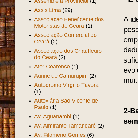
Assembléia Provincial
(1)
Assis Lima
(29)
A id
Associacao Beneficente dos
Motoristas do Ceará
(1)
pess
Associação Comercial do
empr
Ceará
(2)
dedu
Associação dos Chauffeurs
do Ceará
(2)
sufi
Ator Cearense
(1)
evol
Aurineide Camurupim
(2)
muit
Autódromo Virgílio Távora
(1)
Autoviária São Vicente de
Paulo
(1)
2-B
Av. Aguanambi
(1)
sem
Av. Almirante Tamandaré
(2)
Av. Filomeno Gomes
(6)