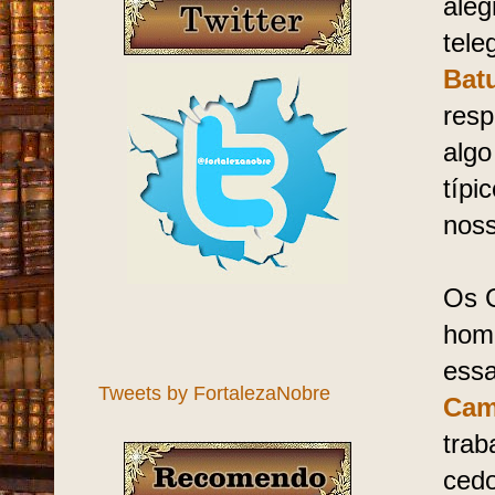
aleg
tele
Batu
resp
algo
típi
nos
Os G
hom
essa
Tweets by FortalezaNobre
Cam
trab
cedo