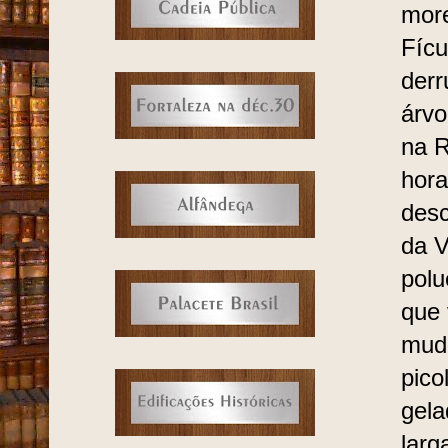
more
Fícu
derr
árvo
na R
hora
desc
da V
polu
que 
muda
pico
gela
larg