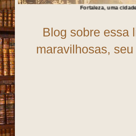
Fortaleza, uma cidade em
T
r
A
n
S
f
O
r
M
Blog sobre essa 
maravilhosas, seu