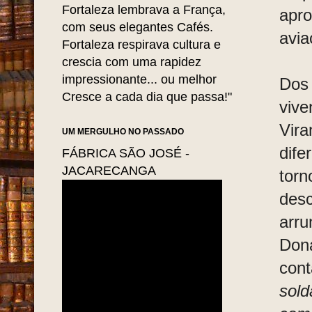
Fortaleza lembrava a França,
apro
com seus elegantes Cafés.
avia
Fortaleza respirava cultura e
crescia com uma rapidez
impressionante... ou melhor
Dos 
Cresce a cada dia que passa!"
vive
Vir
UM MERGULHO NO PASSADO
dife
FÁBRICA SÃO JOSÉ -
JACARECANGA
torn
desc
arru
Do
con
sold