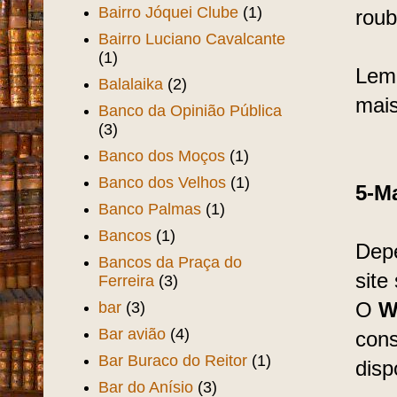
Bairro Jóquei Clube
(1)
roub
Bairro Luciano Cavalcante
(1)
Lemb
Balalaika
(2)
mais
Banco da Opinião Pública
(3)
Banco dos Moços
(1)
Banco dos Velhos
(1)
5-M
Banco Palmas
(1)
Bancos
(1)
Depe
Bancos da Praça do
site
Ferreira
(3)
bar
(3)
O
W
Bar avião
(4)
cons
Bar Buraco do Reitor
(1)
disp
Bar do Anísio
(3)