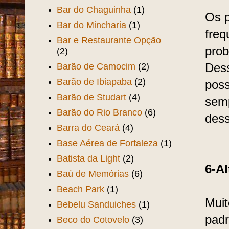
Bar do Chaguinha
(1)
Os p
Bar do Mincharia
(1)
freq
Bar e Restaurante Opção
prob
(2)
Barão de Camocim
(2)
Dess
Barão de Ibiapaba
(2)
poss
Barão de Studart
(4)
semp
Barão do Rio Branco
(6)
dess
Barra do Ceará
(4)
Base Aérea de Fortaleza
(1)
Batista da Light
(2)
6-A
Baú de Memórias
(6)
Beach Park
(1)
Muit
Bebelu Sanduiches
(1)
pad
Beco do Cotovelo
(3)