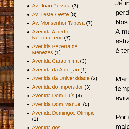
Já i
Av. João Pessoa
(3)
perd
Av. Leste-Oeste
(8)
Nos 
Av. Monsenhor Tabosa
(7)
A me
Avenida Alberto
Nepomuceno
(7)
estr
Avenida Bezerra de
é t
Menezes
(1)
Avenida Carapinima
(3)
Avenida da Abolição
(1)
Avenida da Universidade
(2)
Mant
Avenida do Imperador
(3)
temp
Avenida Dom Luís
(4)
evit
Avenida Dom Manuel
(5)
Avenida Domingos Olímpio
Por 
(1)
maio
Avenida dos