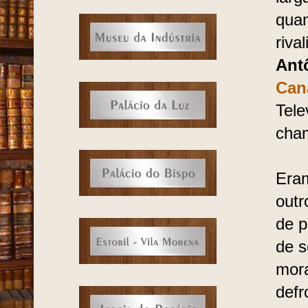
quan
riva
Ant
Can
Tele
cham
Eram
outr
de p
de s
mor
defr