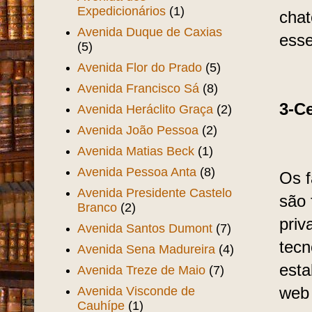
Expedicionários
(1)
chat
Avenida Duque de Caxias
esse
(5)
Avenida Flor do Prado
(5)
Avenida Francisco Sá
(8)
3-C
Avenida Heráclito Graça
(2)
Avenida João Pessoa
(2)
Avenida Matias Beck
(1)
Avenida Pessoa Anta
(8)
Os f
Avenida Presidente Castelo
são 
Branco
(2)
priv
Avenida Santos Dumont
(7)
tecn
Avenida Sena Madureira
(4)
esta
Avenida Treze de Maio
(7)
Avenida Visconde de
web
Cauhípe
(1)