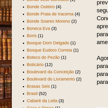
prev
Bonde Outeiro
(4)
segu
Bonde Praia de Iracema
(4)
Conc
Bonde Soares Moreno
(2)
apre
Boneca Eva
(3)
para
Boris
(1)
amea
Bosque Dom Delgado
(1)
Bosque Eudoro Correia
(1)
Boteco do Pezão
(1)
Agor
Boticário
(12)
para
Boulevard da Conceição
(2)
para
Boulevard do Livramento
(2)
para
Brasas Seis
(1)
Brasil
(52)
Cabaré da Leila
(3)
Caça e Pesca
(1)