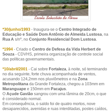
*30/junho/1993
- Inaugura-se o
Centro Integrado de
Educação e Saúde Dom Antônio de Almeida Lustosa
, na
Rua A
s/nº, no
Conjunto Residencial Dom Lustosa
.
*1994
- Criado o
Centro de Defesa da Vida Herbert de
Souza
- CDVHS, primeira organização de controle social
das políticas governamentais.
*10/abril/2001
- Cai sobre
Fortaleza
, à noite, só terminando
no dia seguinte, forte chuva acompanhada de ventos,
acusando 124,2mm nos pluviômetros e na
Zona
Metropolitana
da Grande Fortaleza, chegou a 103mm em
Maranguape
e 150mm em
Pacajus
.
O
Açude Gavião
sangrou com uma lâmina de 20cm, o que
é considerado normal.
Em consequência, o saldo foi de quatro mortos, nove
desaparecidos, avenidas e ruas interditadas, postes caídos,