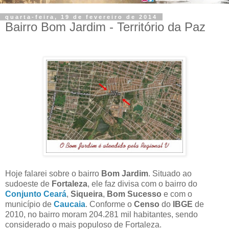
quarta-feira, 19 de fevereiro de 2014
Bairro Bom Jardim - Território da Paz
Hoje falarei sobre o
bairro
Bom Jardim
. Situado ao
sudoeste de
Fortaleza
, ele faz divisa com o bairro do
Conjunto Ceará
,
Siqueira
,
Bom Sucesso
e com o
município de
Caucaia
. Conforme o
Censo
do
IBGE
de
2010, no bairro moram 204.281 mil habitantes, sendo
considerado o mais populoso de Fortaleza.