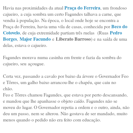
Praça do Ferreira
Havia nas proximidades da atual
, um
frondoso
cajueiro, a cuja sombra um certo Fagundes talhava a carne, que
vendia à população. Na época, o local onde hoje se encontra a
Beco do
Praça do Ferreira, havia uma vila de casas, conhecida por
Cotovelo
Pedro
, de cuja extremidade partiam três ruelas
(Ruas
Borges
Major Facundo
Liberato Barroso
,
e
) e
na saída de uma
delas, estava o cajueiro
.
Fagundes morava
numa casinha em frente e fazia da sombra do
cajueiro, seu
açougue
.
Certa vez, passando a cavalo por baixo da árvore o Governador Feo
e Tôrres, um galho baixo arrancou-lhe o chapéu, que caiu no
chão.
Feo e Tôrres chamou Fagundes, que estava por perto descansando,
e mandou que lhe apanhasse o objeto caído. Fagundes não se
moveu do lugar. O Governador repetia a ordem e o outro, ainda, não
deu um passo,
nem se alterou. Não gostava de ser mandado, muito
menos quando o pedido não era feito com educação.