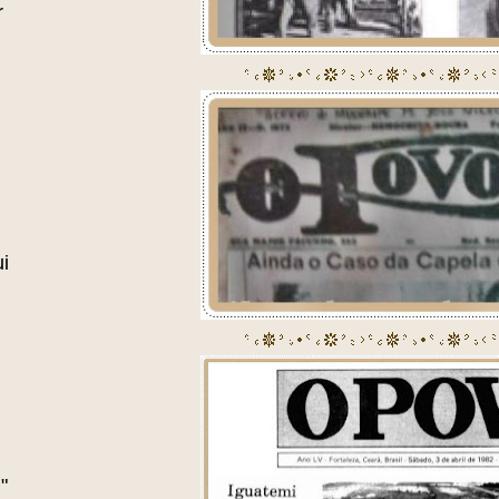
r
i
"