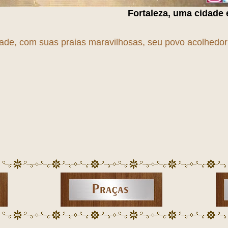
Fortaleza, uma cidade em
T
r
A
n
S
f
O
r
M
dade, com suas praias maravilhosas, seu povo acolhedor e