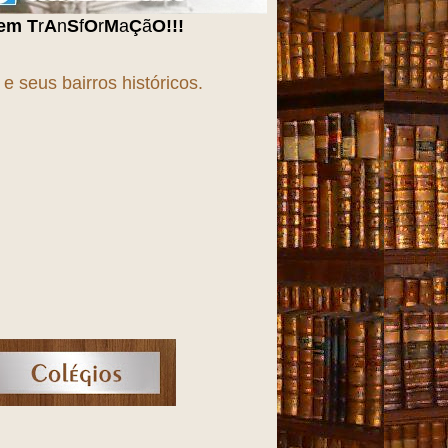
a
Ç
ã
O
!!!
 seus bairros históricos.