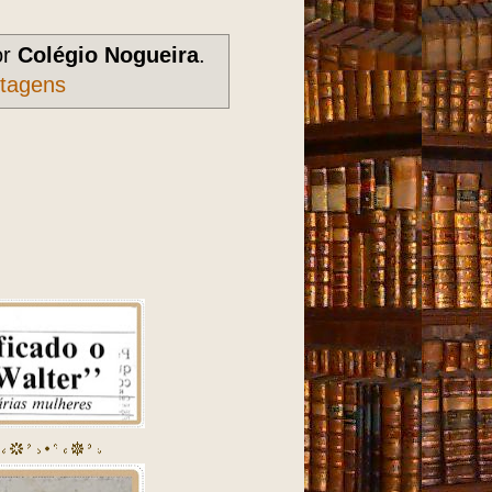
or
Colégio Nogueira
.
stagens