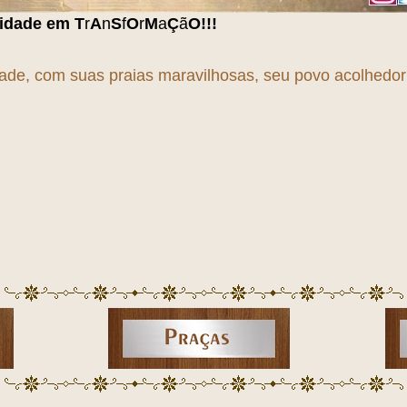
f
O
r
M
a
Ç
ã
O
!!!
dade, com suas praias maravilhosas, seu povo acolhedor e