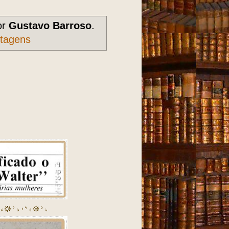
or
Gustavo Barroso
.
stagens