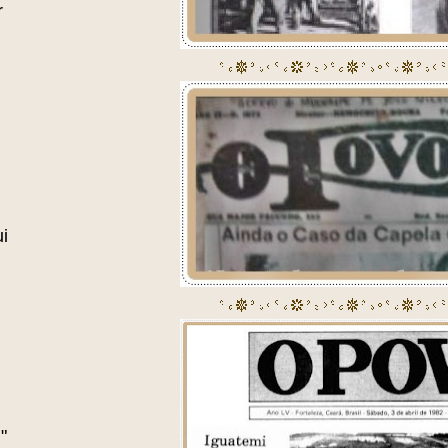
r
i
"