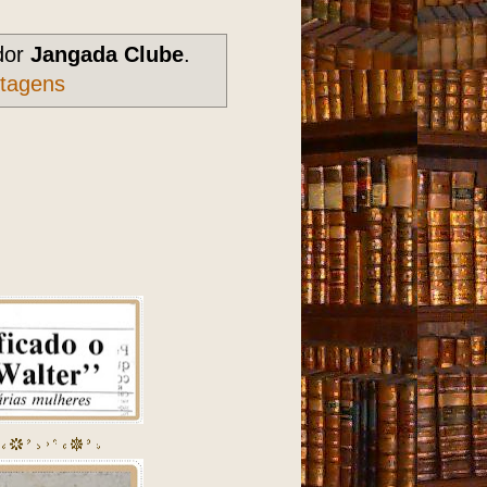
dor
Jangada Clube
.
stagens