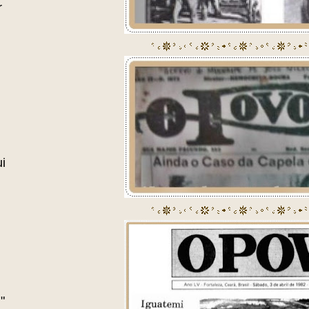
r
i
"