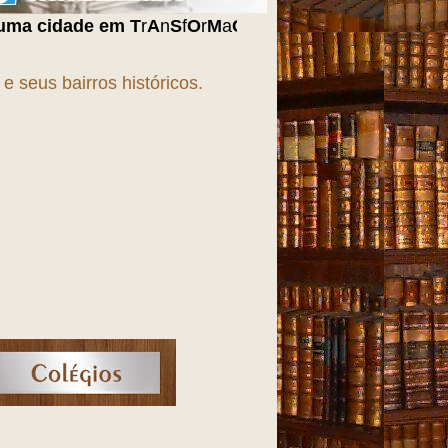
m
T
r
A
n
S
f
O
r
M
a
Ç
ã
O
!!!
 seus bairros históricos.