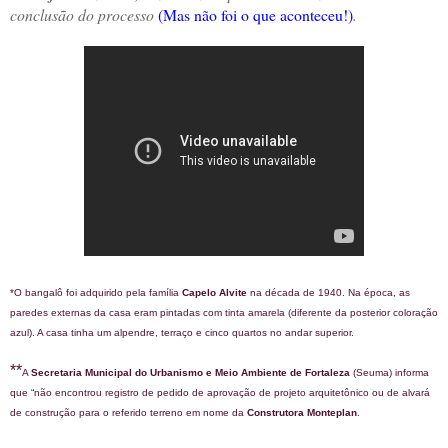
conclusão do processo
(Mas não foi o que aconteceu!)
.
*O bangalô foi adquirido pela família
Capelo Alvite
na década de 1940. Na época, as
paredes externas da casa eram pintadas com tinta amarela (diferente da posterior coloração
azul). A casa tinha um alpendre, terraço e cinco quartos no andar superior.
**
A
Secretaria Municipal do Urbanismo e Meio Ambiente de Fortaleza
(Seuma) informa
que “não encontrou registro de pedido de aprovação de projeto arquitetônico ou de alvará
de construção para o referido terreno em nome da
Construtora Monteplan
.