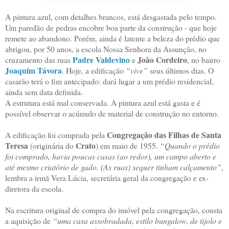
A pintura azul, com detalhes brancos, está desgastada pelo tempo.
Um paredão de pedras encobre boa parte da construção - que hoje
remete ao abandono. Porém, ainda é latente a beleza do prédio que
abrigou, por 50 anos, a escola Nossa Senhora da Assunção, no
Padre Valdevino
João Cordeiro
cruzamento das ruas
e
, no bairro
Joaquim Távora
. Hoje, a edificação
“vive”
seus últimos dias. O
casarão terá o fim antecipado: dará lugar a um prédio residencial,
ainda sem data definida.
A estrutura está mal conservada. A pintura azul está gasta e é
possível observar o acúmulo de material de construção no entorno.
Congregação das Filhas de Santa
A edificação foi comprada pela
Teresa
Crato
(originária do
) em maio de 1955.
“Quando o prédio
foi comprado, havia poucas casas (ao redor), um campo aberto e
até mesmo criatório de gado. (As ruas) sequer tinham calçamento”
,
lembra a irmã Vera Lúcia, secretária geral da congregação e ex-
diretora da escola.
Na escritura original de compra do imóvel pela congregação, consta
a aquisição de
“uma casa assobradada, estilo bungalow, de tijolo e