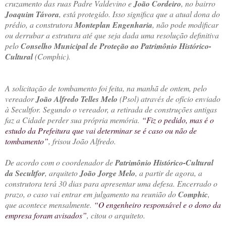
cruzamento das ruas Padre Valdevino e
João Cordeiro
, no bairro
Joaquim Távora
, está protegido. Isso significa que a atual dona do
prédio, a construtora
Monteplan Engenharia
, não pode modificar
ou derrubar a estrutura até que seja dada uma resolução definitiva
pelo
Conselho Municipal de Proteção ao Patrimônio Histórico-
Cultural
(Comphic).
A solicitação de tombamento foi feita, na manhã de ontem, pelo
vereador
João Alfredo Telles Melo
(Psol) através de ofício enviado
à Secultfor. Segundo o vereador, a retirada de construções antigas
faz a Cidade perder sua própria memória.
“Fiz o pedido, mas é o
estudo da Prefeitura que vai determinar se é caso ou não de
tombamento”
, frisou João Alfredo.
De acordo com o coordenador de
Patrimônio Histórico-Cultural
da Secultfor
, arquiteto
João Jorge Melo
, a partir de agora, a
construtora terá 30 dias para apresentar uma defesa. Encerrado o
prazo, o caso vai entrar em julgamento na reunião do
Comphic
,
que acontece mensalmente.
“O engenheiro responsável e o dono da
empresa foram avisados”
, citou o arquiteto.