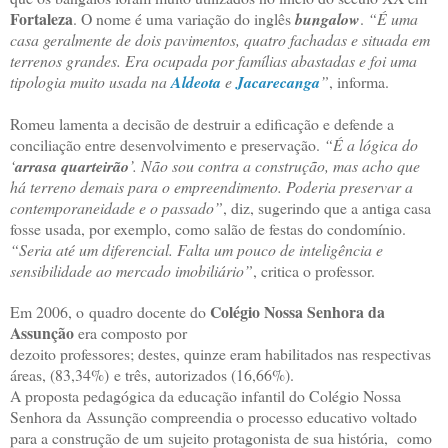
Fortaleza
. O nome é uma variação do inglês
bungalow
.
“É uma
casa geralmente de dois pavimentos, quatro fachadas e situada em
terrenos grandes. Era ocupada por famílias abastadas e foi uma
tipologia muito usada na
Aldeota
e
Jacarecanga
”
, informa.
Romeu lamenta a decisão de destruir a edificação e defende a
conciliação entre desenvolvimento e preservação.
“É a lógica do
‘
arrasa quarteirão
’. Não sou contra a construção, mas acho que
há terreno demais para o empreendimento. Poderia preservar a
contemporaneidade e o passado”
, diz, sugerindo que a antiga casa
fosse usada, por exemplo, como salão de festas do condomínio.
“Seria até um diferencial. Falta um pouco de inteligência e
sensibilidade ao mercado imobiliário”
, critica o professor.
Colégio Nossa Senhora da
Em 2006, o quadro docente do
Assunção
era composto por
dezoito professores; destes, quinze eram habilitados nas respectivas
áreas, (83,34%)
e três, autorizados (16,66%).
A proposta pedagógica da educação infantil do Colégio Nossa
Senhora da
Assunção compreendia o processo educativo voltado
para a construção de um
sujeito protagonista de sua história, como