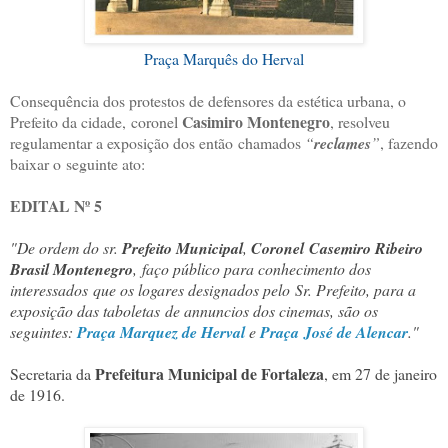
Praça Marquês do Herval
Consequência dos protestos de defens
ores da estética urbana, o
Casimiro Montenegro
Prefeito da cidade,
coronel
, resolv
eu
regulamentar a exposição dos então
chamados
“
reclames
”
, fazendo
baixar o
seguinte ato:
EDITAL Nº 5
"De ordem do sr.
Prefeito Municipal
,
Coronel
Casemiro Ribeiro
Brasil Montenegro
,
faço público para conhecimento dos
interessados
que os logares designados pelo
Sr. Prefeito, para a
exposição das taboletas
de annuncios dos cinemas, são os
se
guintes:
Praça Marquez de Herval
e
Praça
José de Alencar
."
Prefeitura Municipal de F
ortaleza
Secretaria da
, em 27 de janeiro
de 1916.