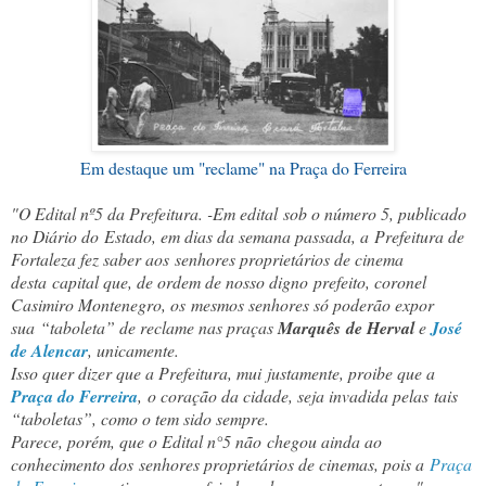
Em destaque um "reclame" na Praça do Ferreira
"O Edital nº5 da Prefeitura. -Em edital
sob o número 5, publicado
no Diário do
Estado, em dias da semana passada, a
Prefeitura de
Fortaleza fez saber aos
senhores proprietários de cinema
desta
capital que, de ordem de nosso digno
prefeito, coronel
Casimiro Montenegro, os
mesmos senhores só poderão expor
sua
“taboleta” de reclame nas praças
Marquês
de Herval
e
José
de Alencar
, unicamente.
Isso quer dizer que a Prefeitura, mui
justamente, proibe que a
Praça do Ferreira
,
o coração da cidade, seja invadida pelas
tais
“taboletas”, como o tem sido sempre.
Parece, porém, que o Edital n°5 não
chegou ainda ao
conhecimento dos
senhores proprietários de cinemas, pois a
Praça