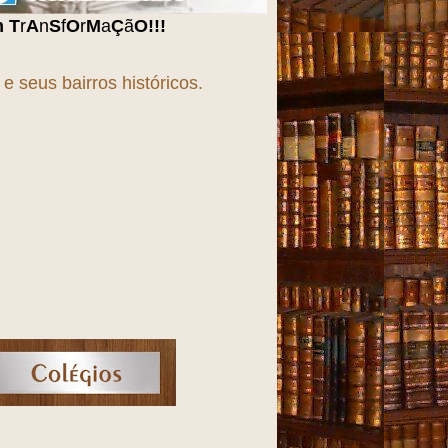
O
!!!
 seus bairros históricos.