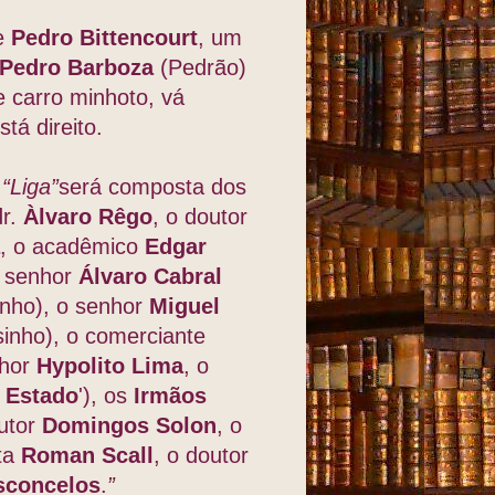
te
Pedro Bittencourt
, um
Pedro Barboza
(Pedrão)
 carro minhoto, vá
á direito.
a
“Liga”
será composta dos
dr.
Àlvaro
Rêgo
, o doutor
, o acadêmico
Edgar
o senhor
Álvaro Cabral
inho), o senhor
Miguel
inho), o comerciante
nhor
Hypolito Lima
, o
o Estado
'), os
Irmãos
outor
Domingos Solon
, o
sta
Roman Scall
, o doutor
sconcelos
.
”