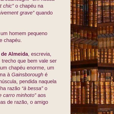
t chic”
o chapéu na
sivement grave”
quando
ras um homem pequeno
e chapéu.
 de Almeida
, escrevia,
e trecho que
bem vale ser
 um chapéu enorme, um
uma à
Gainsborough
é
núscula, pendida naquela
nha razão
“à bessa”
o
e carro minhoto”
aos
as de razão, o amigo