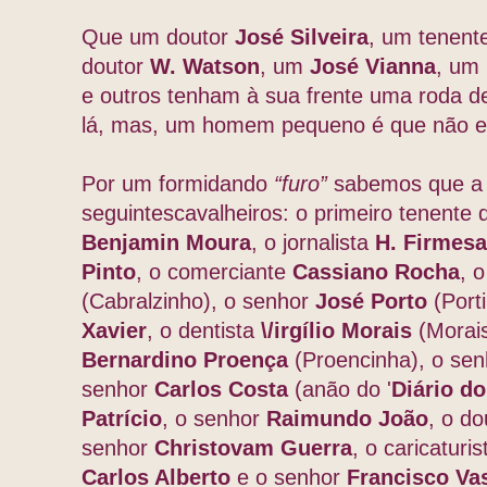
Que um doutor
José Silveira
, um tenen
doutor
W. Watson
, um
José Vianna
, um
e outros tenham à sua frente uma roda de
lá, mas, um homem pequeno é que não est
Por um formidando
“furo”
sabemos que 
seguintes
cavalheiros: o primeiro tenente 
Benjamin Moura
, o jornalista
H. Firmesa
Pinto
, o comerciante
Cassiano Rocha
, 
(Cabralzinho), o senhor
José Porto
(Port
Xavier
, o dentista
\/irgílio Morais
(Morais
Bernardino Proença
(Proencinha), o se
senhor
Carlos Costa
(anão do '
Diário d
Patrício
, o senhor
Raimundo João
, o d
senhor
Christovam Guerra
, o caricaturi
Carlos Alberto
e o senhor
Francisco Va