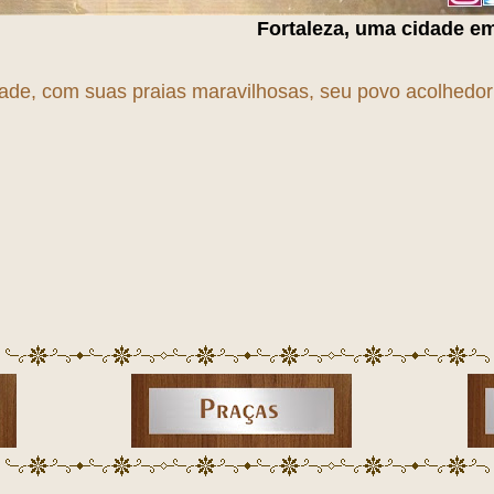
Fortaleza, uma cidade em
T
r
A
n
S
f
O
r
M
a
Ç
ã
dade, com suas praias maravilhosas, seu povo acolhedor e