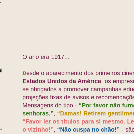
r
O ano era 1917...
i
esde o aparecimento dos primeiros
cin
D
Estados Unidos da América
, os empres
se obrigados a promover campanhas educ
projeções fixas de avisos e recomendaçõ
Mensagens do tipo -
“Por favor não fum
senhoras.”
,
“Damas! Retirem gentilme
“Favor ler os títulos para si mesmo. Le
o vizinho!”
,
“Não cuspa no chão!”
- são
"