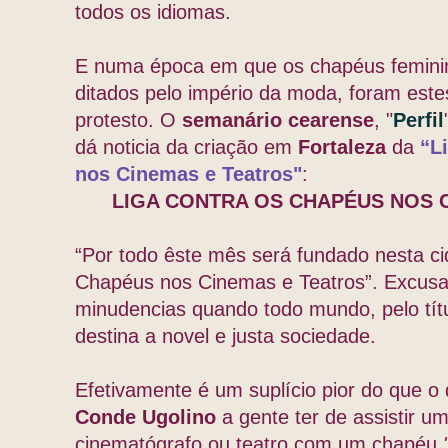
todos os idiomas.
E numa época em que os chapéus feminin
ditados pelo império da moda, foram est
protesto. O
semanário cearense
, "
Perfil
dá noticia da criação em
Fortaleza
da
“L
nos Cinemas e Teatros"
:
LIGA CONTRA OS CHAPÉUS NOS 
“Por todo êste mês será fundado nesta ci
Chapéus nos Cinemas e Teatros”. Excus
minudencias quando todo mundo, pelo títu
destina a novel e justa sociedade.
Efetivamente é um suplício pior do que o
Conde Ugolino
a gente ter de assistir u
cinematógrafo ou teatro com um chapéu
"