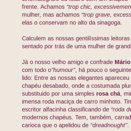
frente. Achamos
“trop chic, excessivemen
mulher, mas achamos
“trop grave, exces
elas o conservam no alto da sinagoga.
Calculem as nossas gentilíssimas leito
sentado por trás de uma mulher de grand
Já o nosso velho amigo e confrade
Mário
com todo o
"humour"
, há pouco o seguint
lido: Entre as nossas elegantes
apareceu
chapéu desabado, onde a costumada pl
substituido por uma simples
rosa chá
, mi
imensa roda maciça de carro minhoto. Ti
escritor alfacinha classificando de
“roda d
modernos chapéus. Tem, também, carrad
carioca que o apelidou de
“dreadnought"
.