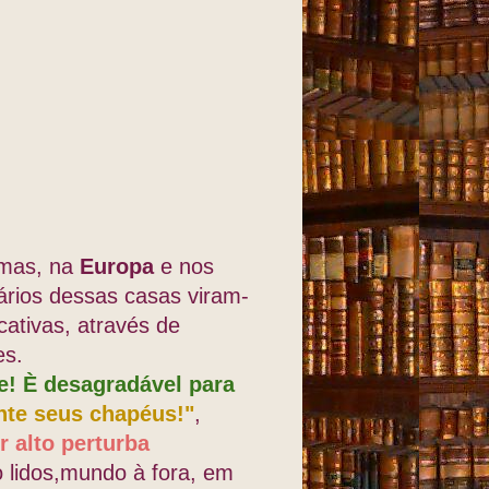
emas, na
Europa
e nos
ários dessas casas viram-
ativas, através de
es.
e! È desagradável para
nte seus chapéus!"
,
r alto perturba
 lidos,mundo à fora, em