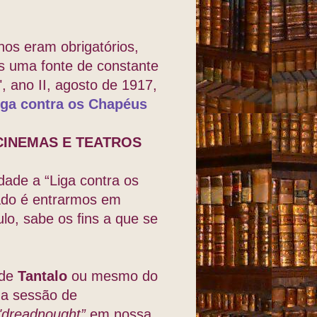
os eram obrigatórios,
es uma fonte de constante
", ano II, agosto de 1917,
iga contra os Chapéus
CINEMAS E TEATROS
dade a “Liga contra os
ado é entrarmos em
lo, sabe os ﬁns a que se
 de
Tantalo
ou mesmo do
ma sessão de
dreadnought”
em nossa