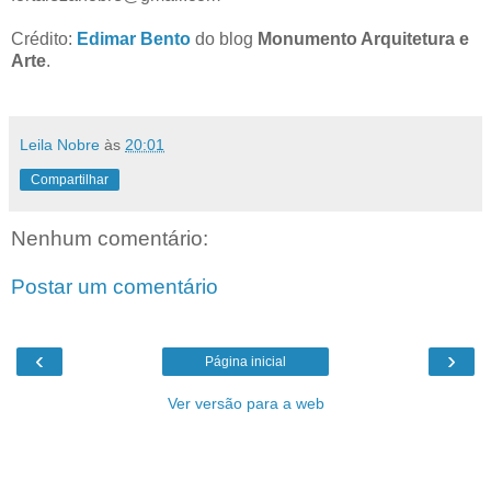
Crédito:
Edimar Bento
do blog
Monumento Arquitetura e
Arte
.
Leila Nobre
às
20:01
Compartilhar
Nenhum comentário:
Postar um comentário
‹
›
Página inicial
Ver versão para a web