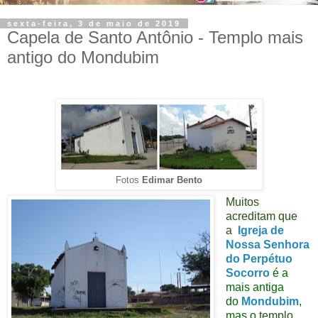
sexta-feira, 3 de maio de 2019
Capela de Santo Antônio - Templo mais
antigo do Mondubim
Fotos
Edimar Bento
Muitos
acreditam que
a
Igreja de
Nossa Senhora
do Perpétuo
Socorro
é
a
mais antiga
do
Mondubim
,
mas o
templo