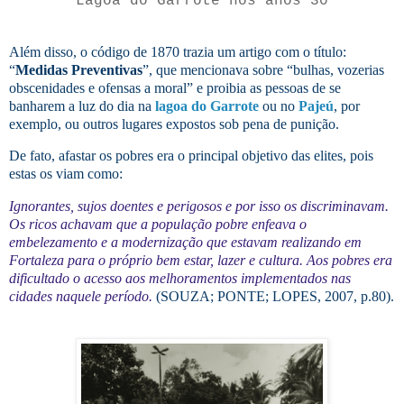
Lagoa do Garrote nos anos 30
Além disso, o código de 1870 trazia um artigo com o título:
“
Medidas Preventivas
”, que mencionava sobre “bulhas, vozerias
obscenidades e ofensas a moral” e proibia as pessoas de se
banharem a luz do dia na
lagoa do Garrote
ou no
Pajeú
, por
exemplo, ou outros lugares expostos sob pena de punição.
De fato, afastar os pobres era o principal objetivo das elites, pois
estas os viam como:
Ignorantes, sujos doentes e perigosos e por isso os discriminavam.
Os ricos achavam que a população pobre enfeava o
embelezamento e a modernização que estavam realizando em
Fortaleza para o próprio bem estar, lazer e cultura.
Aos pobres era
dificultado o acesso aos melhoramentos implementados nas
cidades naquele período.
(SOUZA; PONTE; LOPES, 2007, p.80).