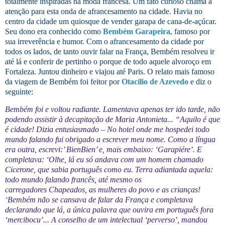
totalmente inspiradas na moda francesa.
Um fato curioso chama a
atenção para esta onda de afrancesamento na cidade. Havia no
centro da cidade um quiosque de vender garapa de cana-de-açúcar.
Seu dono era conhecido como
Bembém Garapeira
, famoso por
sua irreverência e humor. Com o afrancesamento da cidade por
todos os lados, de tanto ouvir falar na França, Bembém resolveu ir
até lá e conferir de pertinho o porque de todo aquele alvoroço em
Fortaleza. Juntou dinheiro e viajou até Paris. O relato mais famoso
da viagem de Bembém foi feitor por
Otacílio de Azevedo
e diz o
seguinte:
Bembém foi e voltou radiante. Lamentava apenas ter ido tarde, não
podendo assistir à decapitação de Maria Antonieta... “Aquilo é que
é cidade! Dizia entusiasmado – No hotel onde me hospedei todo
mundo falando fui obrigado a escrever meu nome. Como a língua
era outra, escrevi:’ BienBien’ e, mais embaixo: ‘Garapiére’. E
completava: ‘Olhe, lá eu só andava com um homem chamado
Cicerone, que sabia português como eu. Terra adiantada aquela:
todo mundo falando francês, até mesmo os
carregadores
Chapeados, as mulheres do povo e as crianças!
‘Bembém não se cansava de falar da França e completava
declarando que lá, a única palavra que ouvira em português fora
‘mercibocu’... A conselho de um intelectual ‘perverso’, mandou