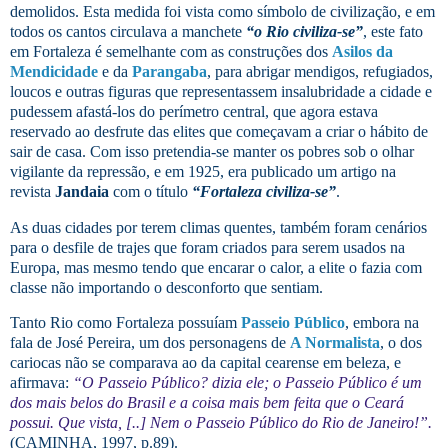
demolidos. Esta medida foi vista como símbolo de civilização, e em
todos os cantos circulava a manchete
“o Rio civiliza-se”
, este fato
em Fortaleza é semelhante com as construções dos
Asilos da
Mendicidade
e da
Parangaba
, para abrigar mendigos, refugiados,
loucos e outras figuras que representassem insalubridade a cidade e
pudessem afastá-los do perímetro central, que agora estava
reservado ao desfrute das elites que começavam a criar o hábito de
sair de casa. Com isso pretendia-se manter os pobres sob o olhar
vigilante da repressão, e em 1925, era publicado um artigo na
revista
Jandaia
com o título
“Fortaleza civiliza-se”
.
As duas cidades por terem climas quentes, também foram cenários
para o desfile de trajes que foram criados para serem usados na
Europa, mas mesmo tendo que encarar o calor, a elite o fazia com
classe não importando o desconforto que sentiam.
Tanto Rio como Fortaleza possuíam
Passeio Público
, embora na
fala de José Pereira, um dos personagens de
A Normalista
, o dos
cariocas não se comparava ao da capital cearense em beleza, e
afirmava:
“O Passeio Público? dizia ele; o Passeio Público é um
dos mais belos do Brasil e a coisa mais bem feita que o Ceará
possui. Que vista, [..] Nem o Passeio Público do Rio de Janeiro!”.
(CAMINHA, 1997, p.89).