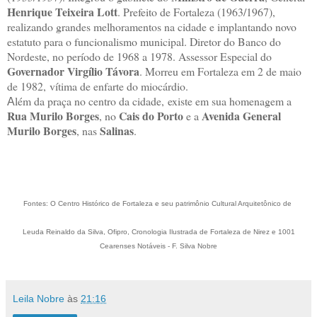
Henrique Teixeira Lott
. Prefeito de Fortaleza (1963/1967),
realizando grandes melhoramentos na cidade e implantando novo
estatuto para o funcionalismo municipal. Diretor do Banco do
Nordeste, no período de 1968 a 1978. Assessor Especial do
Governador Virgílio Távora
. Morreu em Fortaleza em 2 de maio
de 1982, vítima de enfarte do miocárdio.
lém da praça no centro da cidade, existe em sua homenagem a
A
Rua Murilo Borges
Cais do Porto
Avenida General
, no
e a
Murilo Borges
Salinas
, nas
.
Fontes: O Centro Histórico de Fortaleza e seu patrimônio Cultural Arquitetônico de
Leuda Reinaldo da Silva, Ofipro, Cronologia Ilustrada de Fortaleza de Nirez e 1001
Cearenses Notáveis - F. Silva Nobre
Leila Nobre
às
21:16