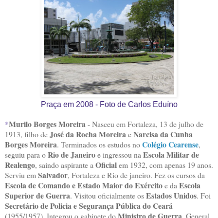
Praça em 2008 - Foto de Carlos Eduíno
Murilo Borges Moreira
*
- Nasceu em Fortaleza, 13 de julho de
José da Rocha Moreira
Narcisa da Cunha
1913, filho de
e
Borges Moreira
Colégio Cearense
. Terminados os estudos no
,
Rio de Janeiro
Escola Militar de
seguiu para o
e ingressou na
Realengo
Oficial
, saindo aspirante a
em 1932, com apenas 19 anos.
Salvador
Serviu em
, Fortaleza e Rio de janeiro. Fez os cursos da
Escola de Comando e Estado Maior do Exército
Escola
e da
Superior de Guerra
Estados Unidos
. Visitou oficialmente os
. Foi
Secretário de Policia e Segurança Pública do Ceará
Ministro de Guerra
(1955/1957). Integrou o gabinete do
, General