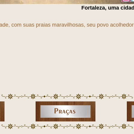
Fortaleza, uma cidade em
T
r
A
n
S
f
O
r
M
dade, com suas praias maravilhosas, seu povo acolhedor e