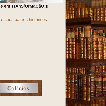
a
Ç
ã
O
!!!
 seus bairros históricos.