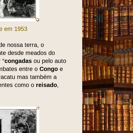
te em 1953
de nossa terra, o
nte desde meados do
 “
congadas
ou pelo auto
mbates entre o
Congo
e
aracatu mas também a
dentes como o
reisado
,