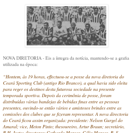
NOVA DIRETORIA - Eis a íntegra da notícia, mantendo-se a grafia
utilizada na época:
“Hontem, às 19 horas, effectuou-se a posse da nova diretoria do
Ceará Sporting Club (antigo Rio Branco), a qual havia sido eleita
para reger os destinos desta futurosa sociedade na presente
temporada sportiva. Depois da cerimônia de posse, foram
distribuídas várias bandejas de bebidas finas entre as pessoas
presentes, ouvindo-se então vários e amistosos brindes entre as
comissões dos clubes que se fizeram representar. A nova directoria
do Ceará ficou assim organizada: presidente: Nelson Gurgel do
Amaral; vice, Meton Pinto; thesoureiro, Artur Braun; secretário,
R.H. Justa; directores: Gothardo Moraes, Célio Moraes, R. S.