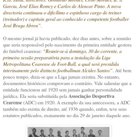
Garcia, José Elias Romcy e Carlos de Alencar Pinto. A nova
directoria continuou o dificílimo e espinhoso cargo de treiner
(treinador) e capitain geral ao conhecido e competente footballer
José Braga Abreu”
.
O mesmo jornal já havia publicado, dez dias antes, sobre a reunião
que seria responsável pelo nascimento da primeira entidade gestora
do futebol cearense:
“Reunir-se-à domingo, 30 do corrente, a
primeira sessão preparatória para a instalação da Liga
Metropolitana Cearense de Foot-Ball, a qual será presidida
interinamente pelo distincto footballman Alcides Santos”
. Até bem
pouco tempo, dizia-se que a Liga jamais existira. No entanto,
documentos históricos comprovam o contrário. Vale salientar que a
entidade funcionou até 1920 sem jamais ganhar personalidade
Associação Desportiva
jurídica. Ela seria substituída pela
Cearense
(ADC) em 1920. A exemplo da sua antecessora, a ADC
também não existia de direito, até 1936 quando, enfim, teve seus
estatutos publicados, exatamente no dia 29 de janeiro daquele ano.