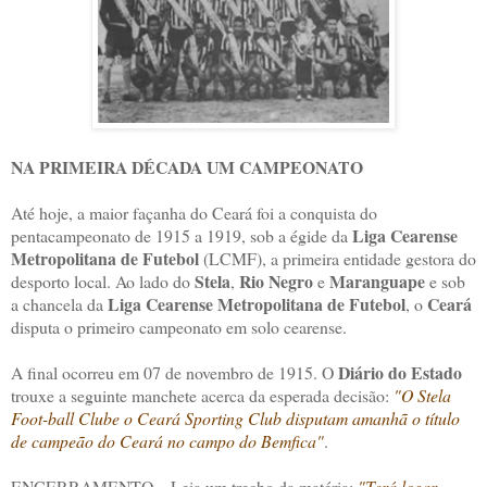
NA PRIMEIRA DÉCADA UM CAMPEONATO
Até hoje, a maior façanha do Ceará foi a conquista do
Liga Cearense
pentacampeonato de 1915 a 1919, sob a égide da
Metropolitana de Futebol
(LCMF), a primeira entidade gestora do
Stela
Rio Negro
Maranguape
desporto local. Ao lado do
,
e
e sob
Liga Cearense Metropolitana de Futebol
Ceará
a chancela da
, o
disputa o primeiro campeonato em solo cearense.
Diário do Estado
A final ocorreu em 07 de novembro de 1915. O
trouxe a seguinte manchete acerca da esperada decisão:
"O Stela
Foot-ball Clube o Ceará Sporting Club disputam amanhã o título
de campeão do Ceará no campo do Bemfica"
.
ENCERRAMENTO – Leia um trecho da matéria:
"Terá logar