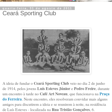
quarta-feira, 31 de agosto de 2011
Ceará Sporting Club
Ceará Sporting Club
A ideia de fundar o
veio no dia 2 de junho
Luís Esteves Júnior
Pedro Freire
de 1914, pelos jovens
e
, durante
Café Art Noveau
Praça
um encontro à tarde no
, que funcionava na
do Ferreira
. Neste encontro, eles resolveram convidar mais alguns
amigos para discutirem a ideia e se reunirem à noite, na residência
Rua Tristão Gonçalves
de Luís Esteves - localizada na
, 6.