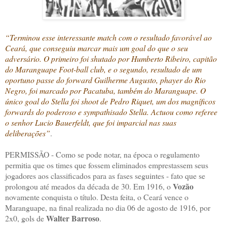
“Terminou esse interessante match com o resultado favorável ao
Ceará, que conseguiu marcar mais um goal do que o seu
adversário. O primeiro foi shutado por Humberto Ribeiro, capitão
do Maranguape Foot-ball club, e o segundo, resultado de um
oportuno passe do forward Guilherme Augusto, phayer do Rio
Negro, foi marcado por Pacatuba, também do Maranguape. O
único goal do Stella foi shoot de Pedro Riquet, um dos magníficos
forwards do poderoso e sympathisado Stella. Actuou como referee
o senhor Lucio Bauerfeldt, que foi imparcial nas suas
deliberações”
.
PERMISSÃO - Como se pode notar, na época o regulamento
permitia que os times que fossem eliminados emprestassem seus
jogadores aos classificados para as fases seguintes - fato que se
Vozão
prolongou até meados da década de 30. Em 1916, o
novamente conquista o título. Desta feita, o Ceará vence o
Maranguape, na final realizada no dia 06 de agosto de 1916, por
Walter Barroso
2x0, gols de
.