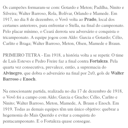
Os campeões formaram-se com: Gotardo e Meton; Padilha, Ninito e
Silveira; Walter Barroso, Rola, Bolívar, Orlando e Mamede. Em
Prado
1917, no dia 8 de dezembro, o Vovô volta ao
, local dos
certames anteriores, para enfrentar o Stella, na final do campeonato.
Pelo placar mínimo, o Ceará derrota seu adversário e conquista o
tricampeonato. A equipe jogou com Aldo: Garcia e Gotardo; Célio,
Carlito e Braga; Walter Barroso, Meton, Olsen, Mamede e Braun.
PRIMEIRO TETRA - Em 1918, a história volta a se repetir. O time
Fortaleza
de Luís Esteves e Pedro Freire faz a final contra
. Pela
quarta vez consecutiva, prevalece, então, a supremacia do
Alvinegro
Walter
, que dobra o adversário na final por 2x0, gols de
Barroso
Enoch
e
.
Na emocionante partida, realizada no dia 17 de dezembro de 1918,
o Vovô foi a campo com Aldo; Garcia e Gracho; Célio, Carlito e
Ninito; Walter Barroso, Meton, Mamede, A. Braun e Enoch. Em
1919. Todas as demais equipes têm um único objetivo: quebrar a
hegemonia do Mais Querido e evitar a conquista do
pentacampeonato. E o Fortaleza quase consegue.