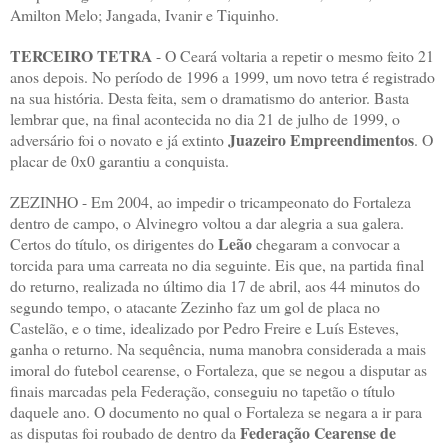
Amilton Melo; Jangada, Ivanir e Tiquinho.
TERCEIRO TETRA
- O Ceará voltaria a repetir o mesmo feito 21
anos depois. No período de 1996 a 1999, um novo tetra é registrado
na sua história. Desta feita, sem o dramatismo do anterior. Basta
lembrar que, na final acontecida no dia 21 de julho de 1999, o
Juazeiro Empreendimentos
adversário foi o novato e já extinto
. O
placar de 0x0 garantiu a conquista.
ZEZINHO - Em 2004, ao impedir o tricampeonato do Fortaleza
dentro de campo, o Alvinegro voltou a dar alegria a sua galera.
Leão
Certos do título, os dirigentes do
chegaram a convocar a
torcida para uma carreata no dia seguinte. Eis que, na partida final
do returno, realizada no último dia 17 de abril, aos 44 minutos do
segundo tempo, o atacante Zezinho faz um gol de placa no
Castelão, e o time, idealizado por Pedro Freire e Luís Esteves,
ganha o returno. Na sequência, numa manobra considerada a mais
imoral do futebol cearense, o Fortaleza, que se negou a disputar as
finais marcadas pela Federação, conseguiu no tapetão o título
daquele ano. O documento no qual o Fortaleza se negara a ir para
Federação Cearense de
as disputas foi roubado de dentro da