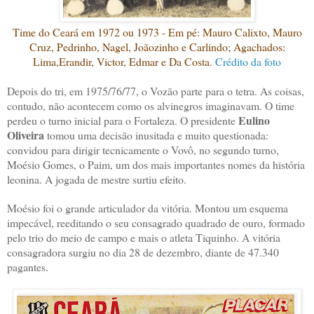
Time do Ceará em 1972 ou 1973 - Em pé: Mauro Calixto, Mauro
Cruz, Pedrinho, Nagel, Joãozinho e Carlindo; Agachados:
Lima,Erandir, Victor, Edmar e Da Costa.
Crédito da foto
Depois do tri, em 1975/76/77, o Vozão parte para o tetra. As coisas,
contudo, não acontecem como os alvinegros imaginavam. O time
Eulino
perdeu o turno inicial para o Fortaleza. O presidente
Oliveira
tomou uma decisão inusitada e muito questionada:
convidou para dirigir tecnicamente o Vovô, no segundo turno,
Moésio Gomes, o Paim, um dos mais importantes nomes da história
leonina. A jogada de mestre surtiu efeito.
Moésio foi o grande articulador da vitória. Montou um esquema
impecável, reeditando o seu consagrado quadrado de ouro, formado
pelo trio do meio de campo e mais o atleta Tiquinho. A vitória
consagradora surgiu no dia 28 de dezembro, diante de 47.340
pagantes.