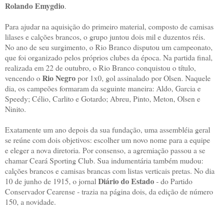
Rolando Emygdio
.
Para ajudar na aquisição do primeiro material, composto de camisas
lilases e calções brancos, o grupo juntou dois mil e duzentos réis.
No ano de seu surgimento, o Rio Branco disputou um campeonato,
que foi organizado pelos próprios clubes da época. Na partida final,
realizada em 22 de outubro, o Rio Branco conquistou o título,
Rio Negro
vencendo o
por 1x0, gol assinalado por Olsen. Naquele
dia, os campeões formaram da seguinte maneira: Aldo, Garcia e
Speedy; Célio, Carlito e Gotardo; Abreu, Pinto, Meton, Olsen e
Ninito.
Exatamente um ano depois da sua fundação, uma assembléia geral
se reúne com dois objetivos: escolher um novo nome para a equipe
e eleger a nova diretoria. Por consenso, a agremiação passou a se
chamar Ceará Sporting Club. Sua indumentária também mudou:
calções brancos e camisas brancas com listas verticais pretas. No dia
Diário do Estado
10 de junho de 1915, o jornal
- do Partido
Conservador Cearense - trazia na página dois, da edição de número
150, a novidade.