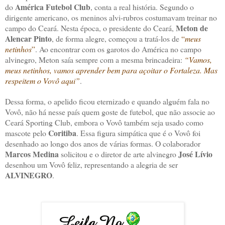
América Futebol Club
do
, conta a real história. Segundo o
dirigente americano, os meninos alvi-rubros costumavam treinar no
Meton de
campo do Ceará. Nesta época, o presidente do Ceará,
Alencar Pinto
, de forma alegre, começou a tratá-los de
“
meus
netinhos
”
. Ao encontrar com os garotos do América no campo
alvinegro, Meton saía sempre com a mesma brincadeira:
“Vamos,
meus netinhos, vamos aprender bem para açoitar o Fortaleza. Mas
respeitem o Vovô aqui”
.
Dessa forma, o apelido ficou eternizado e quando alguém fala no
Vovô, não há nesse país quem goste de futebol, que não associe ao
Ceará Sporting Club, embora o Vovô também seja usado como
Coritiba
mascote pelo
. Essa figura simpática que é o Vovô foi
desenhado ao longo dos anos de várias formas. O colaborador
Marcos Medina
José Lívio
solicitou e o diretor de arte alvinegro
desenhou um Vovô feliz, representando a alegria de ser
ALVINEGRO
.