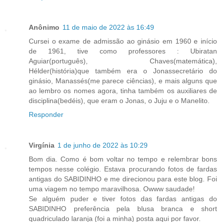
Anônimo
11 de maio de 2022 às 16:49
Cursei o exame de admissão ao ginásio em 1960 e início
de 1961, tive como professores : Ubiratan
Aguiar(português), Chaves(matemática),
Hélder(história)que também era o Jonassecretário do
ginásio, Manassés(me parece ciências), e mais alguns que
ao lembro os nomes agora, tinha também os auxiliares de
disciplina(bedéis), que eram o Jonas, o Juju e o Manelito.
Responder
Virgínia
1 de junho de 2022 às 10:29
Bom dia. Como é bom voltar no tempo e relembrar bons
tempos nesse colégio. Estava procurando fotos de fardas
antigas do SABIDINHO e me direcionou para este blog. Foi
uma viagem no tempo maravilhosa. Owww saudade!
Se alguém puder e tiver fotos das fardas antigas do
SABIDINHO preferência pela blusa branca e short
quadriculado laranja (foi a minha) posta aqui por favor.