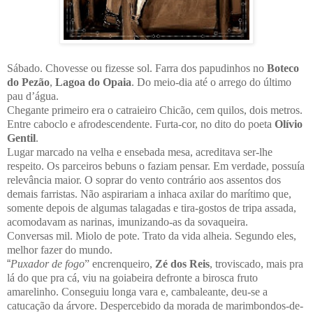
Sábado. Chovesse ou fizesse sol. Farra dos papudinhos no
Boteco
do Pezão
,
Lagoa do Opaia
. Do meio-dia até o arrego do último
pau d’água.
Chegante primeiro era o catraieiro Chicão, cem quilos, dois metros.
Entre caboclo e afrodescendente. Furta-cor, no dito do poeta
Olívio
Gentil
.
Lugar marcado na velha e ensebada mesa, acreditava ser-lhe
respeito. Os parceiros bebuns o faziam pensar. Em verdade, possuía
relevância maior. O soprar do vento contrário aos assentos dos
demais farristas. Não aspirariam a inhaca axilar do marítimo que,
somente depois de algumas talagadas e tira-gostos de tripa assada,
acomodavam as narinas, imunizando-as da sovaqueira.
Conversas mil. Miolo de pote. Trato da vida alheia. Segundo eles,
melhor fazer do mundo.
“
Puxador de fogo
” encrenqueiro,
Zé dos Reis
, troviscado, mais pra
lá do que pra cá, viu na goiabeira defronte a birosca fruto
amarelinho. Conseguiu longa vara e, cambaleante, deu-se a
catucação da árvore. Despercebido da morada de marimbondos-de-