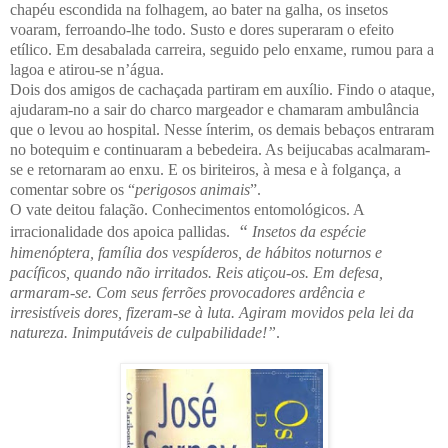
chapéu escondida na folhagem, ao bater na galha, os insetos
voaram, ferroando-lhe todo. Susto e dores superaram o efeito
etílico. Em desabalada carreira, seguido pelo enxame, rumou para a
lagoa e atirou-se n’água.
Dois dos amigos de cachaçada partiram em auxílio. Findo o ataque,
ajudaram-no a sair do charco margeador e chamaram ambulância
que o levou ao hospital. Nesse ínterim, os demais bebaços entraram
no botequim e continuaram a bebedeira. As beijucabas acalmaram-
se e retornaram ao enxu. E os biriteiros, à mesa e à folgança, a
comentar sobre os “
perigosos animais
”.
O vate deitou falação. Conhecimentos entomológicos. A
“
irracionalidade dos apoica pallidas.
Insetos da espécie
himenóptera, família dos vespíderos, de hábitos noturnos e
pacíficos, quando não irritados. Reis atiçou-os. Em defesa,
armaram-se. Com seus ferrões provocadores ardência e
irresistíveis dores, fizeram-se à luta. Agiram movidos pela lei da
natureza. Inimputáveis de culpabilidade!”
.