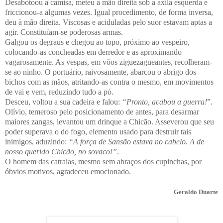
Desabotoou a camisa, meteu a mão direita sob a axila esquerda e
friccionou-a algumas vezes. Igual procedimento, de forma inversa,
deu à mão direita. Viscosas e aciduladas pelo suor estavam aptas a
agir. Constituíam-se poderosas armas.
Galgou os degraus e chegou ao topo, próximo ao vespeiro,
colocando-as concheadas em derredor e as aproximando
vagarosamente. As vespas, em vôos ziguezagueantes, recolheram-
se ao ninho. O portuário, raivosamente, abarcou o abrigo dos
bichos com as mãos, atritando-as contra o mesmo, em movimentos
de vai e vem, reduzindo tudo a pó.
Desceu, voltou a sua cadeira e falou:
“Pronto, acabou a guerra!
”.
Olívio, temeroso pelo posicionamento de antes, para desarmar
maiores zangas, levantou um drinque a Chicão. Asseverou que seu
poder superava o do fogo, elemento usado para destruir tais
inimigos, aduzindo:
“A força de Sansão estava no cabelo. A de
nosso querido Chicão, no sovaco!”
.
O homem das catraias, mesmo sem abraços dos cupinchas, por
óbvios motivos, agradeceu emocionado.
Geraldo Duarte