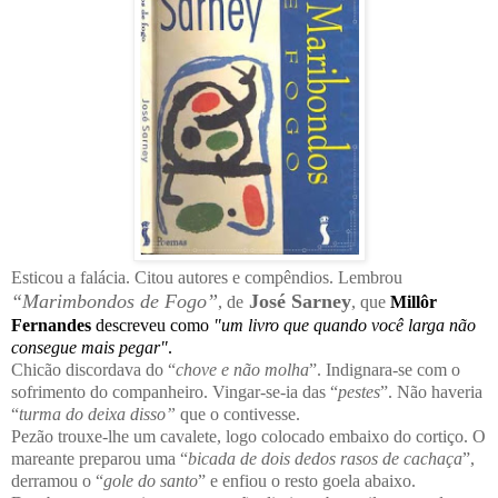
Esticou a falácia. Citou autores e compêndios. Lembrou
“Marimbondos de Fogo”
José Sarney
, de
, que
Millôr
Fernandes
descreveu como
"um livro que quando você larga não
consegue mais pegar"
.
Chicão discordava do “
chove e não molha
”. Indignara-se com o
sofrimento do companheiro. Vingar-se-ia das “
pestes
”. Não haveria
“
turma do deixa disso”
que o contivesse.
Pezão trouxe-lhe um cavalete, logo colocado embaixo do cortiço. O
mareante preparou uma “
bicada de dois dedos rasos de cachaça
”,
derramou o “
gole do santo
” e enfiou o resto goela abaixo.