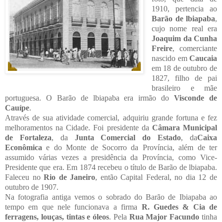
1910, pertencia ao
Barão de lbiapaba
,
cujo nome real era
Joaquim da Cunha
Freire
,
comerciante
nascido em
Caucaia
em 18 de outubro de
1827, filho de pai
brasileiro e mãe
portuguesa. O Barão de lbiapaba era irmão do
Visconde de
Cauípe
.
Através de sua atividade comercial, adquiriu grande fortuna e fez
melhoramentos na Cidade. Foi presidente da
Câmara Municipal
de Fortaleza
, da
Junta Comercial do Estado
, da
Caixa
Econômica
e do Monte de Socorro da Província, além de ter
assumido várias vezes a presidência da Província, como Vice-
Presidente que era. Em 1874 recebeu o título de Barão de lbiapaba.
Faleceu no
Rio de Janeiro
, então Capital Federal, no dia 12 de
outubro de 1907.
Na fotografia antiga vemos o sobrado do Barão de Ibiapaba ao
tempo em que nele funcionava a firma
R. Guedes & Cia
de
ferragens, louças, tintas e óleos
. Pela
Rua Major Facundo
tinha