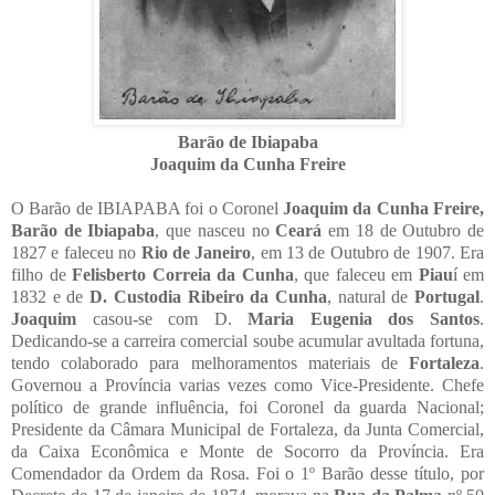
Barão de Ibiapaba
Joaquim da Cunha Freire
O Barão de IBIAPABA foi o
C
oronel
Joaquim da Cunha Freire,
Barão de Ibiapaba
, que nasceu no
Ceará
em 18
de Outubro de
1827 e faleceu no
Rio de Janeiro
, em 13 de Outubro de 1907. Era
filho de
Felisberto Correia da Cunha
, que faleceu em
Piau
í em
1832 e de
D.
Custodia Ribeiro da Cunha
, natural de
Portugal
.
Joaquim
casou-se com
D.
Maria Eugenia dos Santos
.
Dedicando-se a carreira comercial soube acumular avultada fortuna,
tendo colaborado para melhoramentos materiais de
Fortaleza
.
Governou a Província varias vezes como Vice-Presidente. Chefe
político de grande influência, foi Coronel da guarda Nacional;
Presidente da Câmara Municipal de Fortaleza, da Junta Comercial,
da Caixa Econômica e Monte de Socorro da Província. Era
Comendador da Ordem da Rosa.
Foi o 1º Barão desse título, por