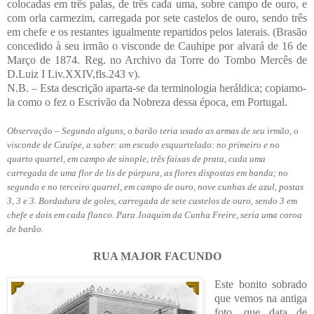
colocadas em três palas, de três cada uma, sobre campo de ouro, e
com orla carmezim, carregada por sete castelos de ouro, sendo três
em chefe e os restantes igualmente repartidos pelos laterais. (Brasão
concedido à seu irmão o visconde de Cauhipe por alvará de 16 de
Março de 1874. Reg. no Archivo da Torre do Tombo Mercês de
D.Luiz I Liv.XXIV,fls.243 v).
N.B. – Esta descrição aparta-se da terminologia heráldica; copiamo-
la como o fez o Escrivão da Nobreza dessa época, em Portugal.
Observação – Segundo alguns, o barão teria usado as armas de seu irmão, o
visconde de Cauípe, a saber: um escudo esquartelado: no primeiro e no
quarto quartel, em campo de sinople, três faixas de prata, cada uma
carregada de uma flor de lis de púrpura, as flores dispostas em banda; no
segundo e no terceiro quartel, em campo de ouro, nove cunhas de azul, postas
3, 3 e 3. Bordadura de goles, carregada de sete castelos de ouro, sendo 3 em
chefe e dois em cada flanco. Para Joaquim da Cunha Freire, seria uma coroa
de barão.
RUA MAJOR FACUNDO
Este bonito sobrado
que vemos na antiga
foto, que data de