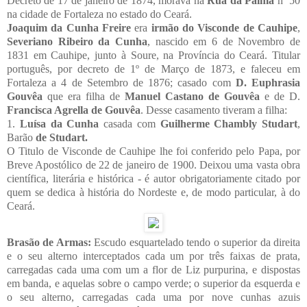
Decreto de 17 de janeiro de 1874, morava na
Rua da Palma
nº 50
na cidade de Fortaleza no estado do Ceará.
Joaquim da Cunha Freire
era
irmão do Visconde de Cauhipe
,
Severiano Ribeiro da Cunha
, nascido em 6 de Novembro de
1831 em Cauhipe, junto à Soure, na Província do Ceará. Titular
português, por decreto de 1º de Março de 1873, e faleceu em
Fortaleza a 4 de Setembro de 1876; casado com
D. Euphrasia
Gouvêa
que era filha de
Manuel Castano de Gouvêa
e de D.
Francisca Agrella de Gouvêa
. Desse casamento tiveram a filha:
1.
Luísa da Cunha
casada com
Guilherme Chambly Studart
,
Barão
de Studart.
O Titulo de Visconde de Cauhipe lhe foi conferido pelo Papa, por
Breve Apostólico de 22 de janeiro de 1900. Deixou uma vasta obra
científica, literária e histórica - é autor obrigatoriamente citado por
quem se dedica à história do Nordeste e, de modo particular, à do
Ceará.
Brasão de Armas:
Escudo esquartelado tendo o superior da direita
e o seu alterno interceptados cada um por três faixas de prata,
carregadas cada uma com um a flor de Liz purpurina, e dispostas
em banda, e aquelas sobre o campo verde; o superior da esquerda e
o seu alterno, carregadas cada uma por nove cunhas azuis