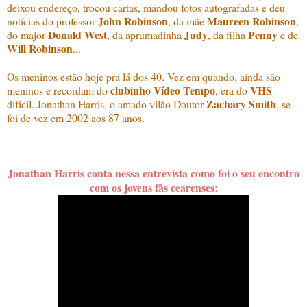
deixou endereço, trocou cartas, mandou fotos autografadas e deu
John Robinson
Maureen Robinson
notícias do professor
, da mãe
,
Donald West
Judy
Penny
do major
, da aprumadinha
, da filha
e de
Will Robinson
...
Os meninos estão hoje pra lá dos 40. Vez em quando, ainda são
clubinho Vídeo Tempo
VHS
meninos e recordam do
, era do
Zachary Smith
difícil. Jonathan Harris, o amado vilão Doutor
, se
foi de vez em 2002 aos 87 anos.
Jonathan Harris conta nessa entrevista como foi o seu encontro
com os jovens fãs cearenses: