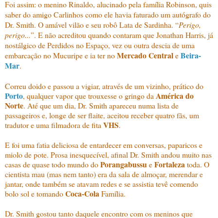
Foi assim: o menino Rinaldo, alucinado pela família Robinson, quis
saber do amigo Carlinhos como ele havia faturado um autógrafo do
Dr. Smith. O amável vilão e seu robô Lata de Sardinha. “
Perigo,
perigo...
”. E não acreditou quando contaram que Jonathan Harris, já
nostálgico de Perdidos no Espaço, vez ou outra descia de uma
Mercado Central
Beira-
embarcação no Mucuripe e ia ter no
e
Mar
.
Correu doido e passou a vigiar, através de um vizinho, prático do
Porto
América do
, qualquer vapor que trouxesse o gringo da
Norte
. Até que um dia, Dr. Smith apareceu numa lista de
passageiros e, longe de ser flaite, aceitou receber quatro fãs, um
VHS
tradutor e uma filmadora de fita
.
E foi uma fatia deliciosa de entardecer em conversas, paparicos e
miolo de pote. Prosa inesquecível, afinal Dr. Smith andou muito nas
Porangabussu
Fortaleza
casas de quase todo mundo do
e
toda. O
cientista mau (mas nem tanto) era da sala de almoçar, merendar e
jantar, onde também se atavam redes e se assistia tevê comendo
Coca-Cola
bolo sol e tomando
Família.
Dr. Smith gostou tanto daquele encontro com os meninos que