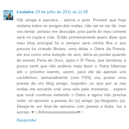
Lindalva
23 de julho de 2011 às 11:05
Olá amiga e parceira - adorei o post. Prometi que hoje
visitaria todos os amigos das ondas, não sei se vai dá, mas
vou tentar, porisso me desculpe, pois parte do meu coment
será no copia e cola. Então primeiramente quero dizer que
meu blog principal foi e sempre será minha Ilha e aos
poucos fui criando Ilhotas, uma delas o Ostra da Poesia,
ele era como uma estação do ano, abria as portas quando
do evento Pena de Ouro, após o 5º Pena, que terminou a
pouco senti que não poderia mais fazer o Ostra hibernar
até o próximo evento, assim, para ele dá apenas uns
cochilinhos, semanalmente (nos FDS) vou postar uma
poesia de um blog amigo, seguidor, ou que por ai nas
ondas me encante criei uma selo pelo momento... espero
que você continue visitando o Ostra e agora não precisa
votar, só apreciar a poesia do (a) amigo (a) blogueiro (a).
Desejo-te um final de semana com poesia e festa, luz e
sorriso. ♥☆Jinhosssssssssssssss♥☆
Responder