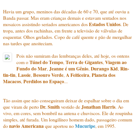
Havia um grupo, meninos das décadas de 60 e 70, que até ouviu a
Banda passar. Mas eram crianças demais e estavam sentados nos
Estados Unidos
mosaicos assistindo seriados americanos dos
. De
tropa, antes dos rachinhas, em frente a televisão de válvulas de
esquentar. Olhos grelados. Copo de café quente e pão de mergulhar
nas tardes que anoiteciam.
Pois não sumiram das lembranças deles, até hoje, os ontens
Túnel do Tempo
Terra de Gigantes
Viagem ao
com o
,
,
Fundo do Mar
Jeanne é um Gênio
Durango Kid
Rin-
,
,
,
tin-tin
Lassie
Besouro Verde
A Feiticeira
Planeta dos
,
,
,
,
Macacos
Perdidos no Espaço
,
...
Tão assim que não conseguiram deixar de espalhar sobre o dia em
Dr. Smith
Jonathan Harris
que viram de perto
vestido de
. Ao
vivo, em cores, sem bombril na antena e chuviscos. Ele de roupinha
simples, até furada. Um longilíneo homem dado, passageiro comum
navio Americana
Mucuripe
do
que aportou no
, em 1995.