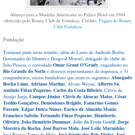
Almoço para a Marinha Americana no Palace Hotel em 1944
oferecido pelo Rotary Club de Fortaleza.
Crédito:
Página do Rotary
Club Fortaleza
Fundação
Tomaram parte nesta reunião, além de Lauro de Andrade Borba,
Governador do Distrito e Dorgival Mororó, delegado do clube de
Omar Grant O’Grady
João Pessoa, o convidado
, engenheiro no
Rio Grande do Norte
e diversos representantes da imprensa, e 31
Abnegado
companheiros, sócios fundadores que eram os seguintes:
Rocha Lima
Adriano Martins
Alberto Sá
,
,
Álvaro Weyne
,
,
Antônio Fiúza Pequeno
Carlos da Costa Ribeiro
,
, Clóvis de
Campos Júnior
Clóvis de Alencar Matos
César
Araújo Janja,
,
,
Teófilo Gonçalves
Demóstenes Brígido
Esmerino Gomes
,
,
Parente
Edgar Dutra Nunes
Eurico de Almeida Monte
,
,
,
Francisco Sabóia
Fernando Fiúza Pequeno
Humberto
,
,
Oliveira
João Demétrio Dummar
João da Frota Gentil
Jorge
,
,
,
Moreira da Rocha
José Barros Maia
José Leite Maranhão
,
,
,
José Sérgio dos Reis Júnior
José
José Ramos Torres de Melo
,
,