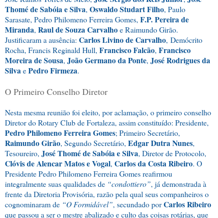
Thomé de Sabóia e Silva
Oswaldo Studart Filho
,
,
Paulo
F.P. Pereira de
Sarasate
,
Pedro Philomeno Ferreira Gomes
,
Miranda
Raul de Souza Carvalho
,
e
Raimundo Girão
.
Carlos Livino de Carvalho
Justificaram a ausência:
,
Demócrito
Francisco Falcão
Francisco
Rocha
,
Francis Reginald Hull
,
,
Moreira de Sousa
João Germano da Ponte
José Rodrigues da
,
,
Silva
Pedro Firmeza
e
.
O Primeiro Conselho Diretor
Nesta mesma reunião foi eleito, por aclamação, o primeiro conselho
Diretor do Rotary Club de Fortaleza, assim constituído: Presidente,
Pedro Philomeno Ferreira Gomes
; Primeiro Secretário,
Raimundo Girão
Edgar Dutra Nunes
, Segundo Secretário,
,
José Thomé de Sabóia e Silva
Tesoureiro,
, Diretor de Protocolo,
Clóvis de Alencar Matos e Vogal
Carlos da Costa Ribeiro
,
. O
Presidente
Pedro Philomeno Ferreira Gomes
reafirmou
integralmente suas qualidades de
“
condottiero
”
, já demonstrada à
frente da Diretoria Provisória, razão pela qual seus companheiros o
Carlos Ribeiro
cognominaram de
“O Formidável”
, secundado por
que passou a ser o mestre abalizado e culto das coisas rotárias, que