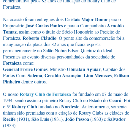
comemorativa pelos 82 anos de fundação
do Rotary Club de
Fortaleza.
Cristais Major Donor
Na ocasião foram entregues dois
para o
José Carlos Pontes
Arnobio
Empresário
e para o Companheiro
Tomaz
, assim como o titulo de Sócio
Honorário ao Prefeito de
Roberto Cláudio
Fortaleza,
. O ponto alto da comemoracão foi a
inauguração da
placa dos 82 anos que ﬁcará exposta
permanentemente no Salão Nobre Edson Queiroz do Ideal.
Presentes ao evento diversas
personalidades da sociedade de
Fortaleza
como:
General Freire Gomes
Ubiratan Aguiar
, Ministro
, Capitão dos
Salema
Geraldo Assunção
Lino Menezes
Edilson
Portos Com.
,
,
,
Pinheiro
dentre outros.
Rotary Club de Fortaleza
O nosso
foi fundado em 07 de maio de
Ceará
1934, sendo assim o primeiro Rotary Club no Estado do
.
F
oi
Rotary Club
Nordeste
o 5º
fundado no
. Anteriormente, somente
tinham sido premiadas com a criação de Rotary Clubs as cidades de
Recife
São Luis
João Pessoa
Salvador
(1931),
(1931),
(1933) e
(1933).