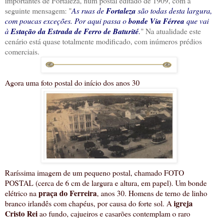
importantes de Fortaleza, num postal editado de 1909, com a
seguinte mensagem: "
As ruas de
Fortaleza
são todas desta largura,
com poucas exceções. Por aqui passa o
bonde Via Férrea
que vai
à
Estação da Estrada de Ferro de Baturité
.
" Na atualidade este
cenário está quase totalmente modificado, com inúmeros prédios
comerciais.
Agora uma foto postal do início dos anos 30
Raríssima imagem de um pequeno postal, chamado FOTO
POSTAL (cerca de 6 cm de largura e altura, em papel). Um bonde
praça do Ferreira
elétrico na
, anos 30. Homens de terno de linho
igreja
branco irlandês com chapéus, por causa do forte sol. A
Cristo Rei
ao fundo, cajueiros e casarões contemplam o raro