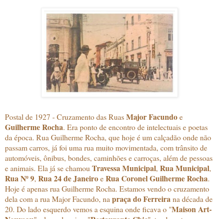
Major Facundo
Postal de 1927 - Cruzamento das Ruas
e
Guilherme Rocha
. Era ponto de encontro de intelectuais e poetas
da época. Rua Guilherme Rocha, que hoje é um calçadão onde não
passam carros, já foi uma rua muito movimentada, com trânsito de
automóveis, ônibus, bondes, caminhões e carroças, além de pessoas
Travessa Municipal
Rua Municipal
e animais. Ela já se chamou
,
,
Rua Nº 9
Rua 24 de Janeiro
Rua Coronel Guilherme Rocha
,
e
.
Hoje é apenas rua Guilherme Rocha. Estamos vendo o cruzamento
praça do Ferreira
dela com a rua Major Facundo, na
na década de
Maison Art-
20. Do lado esquerdo vemos a esquina onde ficava o "