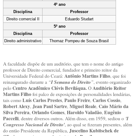
4º ano
Disciplina
Professor
Direito comercial II
Eduardo Studart
5º ano
Disciplina
Professor
Direito administrativo
Thomaz Pompeu de Souza Brasil
A faculdade dispõe de um auditório, que tem o nome do antigo
professor de Direito comercial, fundador e primeiro reitor da
Antônio Martins Filho
Universidade Federal do Ceará:
, que foi
reinaugurado durante a
“
I Semana do Direito
”
, evento organizado
Centro Acadêmico Clóvis Beviláqua.
Auditório Reitor
pelo
O
Martins Filho
foi palco de exposições de personalidades lendárias,
Luís Carlos Prestes
Paulo Freire
Carlos Cossio
tais como
,
,
,
Robert Alexy
Jean Paul Sartre
Miguel Reale
Caio Mário da
,
,
,
Silva Pereira
Orlando Gomes
Haroldo Valadão
Eugênio
,
,
,
Paccelli
, dentre diversos outros. Além disso, em 1959, sediou o
'I
Congresso Nacional de Direito'
, ao qual se fizeram presentes, além
Juscelino Kubitschek de
do então Presidente da República,