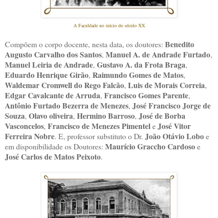
A Faculdade no início do século XX
Benedito
Compõem o corpo docente, nesta data, os doutores:
Augusto Carvalho dos Santos
Manuel A. de Andrade Furtado
,
,
Manuel Leiria de Andrade
Gustavo A. da Frota Braga
,
,
Eduardo Henrique Girão
Raimundo Gomes de Matos
,
,
Waldemar Cromwell do Rego Falcão
Luis de Morais Correia
,
,
Edgar Cavalcante de Arruda
Francisco Gomes Parente
,
,
Antônio Furtado Bezerra de Menezes
José Francisco Jorge de
,
Souza
Olavo oliveira
Hermino Barroso
José de Borba
,
,
,
Vasconcelos
Francisco de Menezes Pimentel
José Vitor
,
e
Ferreira Nobre
João Otávio Lobo
. E, professor substituto o Dr.
e
Maurício Graccho Cardoso
em disponibilidade os Doutores:
e
José Carlos de Matos Peixoto
.