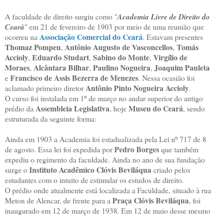
A faculdade de direito surgiu como "
Academia Livre de Direito do
Ceará
" em 21 de fevereiro de 1903 por meio de uma reunião que
Associação Comercial do Ceará
ocorreu na
. Estavam presentes
Thomaz Pompeu
Antônio Augusto de Vasconcellos
Tomás
,
,
Accioly
Eduardo Studart
Sabino do Monte
Virgílio de
,
,
,
Moraes
Alcântara Bilhar
Paulino Nogueira
Joaquim Pauleta
,
,
,
Francisco de Assis Bezerra de Menezes
e
. Nessa ocasião foi
Antônio Pinto Nogueira Accioly
aclamado primeiro diretor
.
O curso foi instalada em 1º de março no andar superior do antigo
Assembleia Legislativa
Museu do Ceará
prédio da
, hoje
, sendo
estruturada da seguinte forma:
Ainda em 1903 a Academia foi estadualizada pela Lei nº 717 de 8
Pedro Borges
de agosto. Essa lei foi expedida por
que também
expediu o regimento da faculdade. Ainda no ano de sua fundação
Instituto Acadêmico Clóvis Beviláqua
surge o
criado pelos
estudantes com o intuito de estimular os estudos de direito.
O prédio onde atualmente está localizada a Faculdade, situado à rua
Praça Clóvis Beviláqua
Meton de Alencar, de frente para a
, foi
inaugurado em 12 de março de 1938. Em 12 de maio desse mesmo