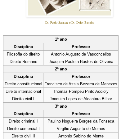
Dr. Paulo Sarasate e Dr. Dolor Barreira
1º ano
Disciplina
Professor
Filosofia do direito
Antonio Augusto de Vasconcellos
Direito Romano
Joaquim Pauleta Bastos de Oliveira
2º ano
Disciplina
Professor
Direito constitucional
Francisco de Assis Bezerra de Menezes
Direito internacional
Thomaz Pompeu Pinto Accioly
Direito civil I
Joaquim Lopes de Alcantara Bilhar
3º ano
Disciplina
Professor
Direito criminal I
Paulino Nogueira Borges da Fonseca
Direito comercial I
Virgílio Augusto de Moraes
Direito civil II
Antonio Sabino do Monte