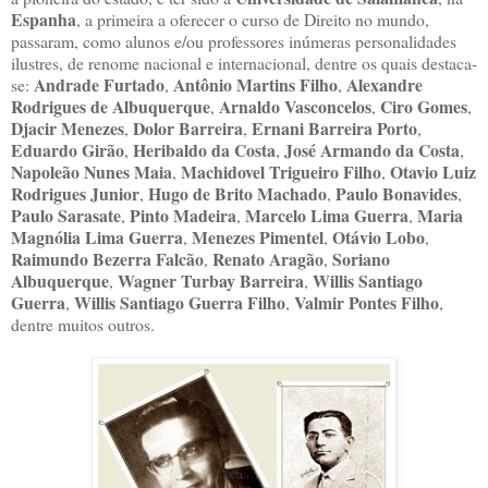
Espanha
, a primeira a oferecer o curso de Direito no mundo,
passaram, como alunos e/ou professores inúmeras personalidades
ilustres, de renome nacional e internacional, dentre os quais destaca-
Andrade Furtado
Antônio Martins Filho
Alexandre
se:
,
,
Rodrigues de Albuquerque
Arnaldo Vasconcelos
Ciro Gomes
,
,
,
Djacir Menezes
Dolor Barreira
Ernani Barreira Porto
,
,
,
Eduardo Girão
Heribaldo da Costa
José Armando da Costa
,
,
,
Napoleão Nunes Maia
Machidovel Trigueiro Filho
Otavio Luiz
,
,
Rodrigues Junior
Hugo de Brito Machado
Paulo Bonavides
,
,
,
Paulo Sarasate
Pinto Madeira
Marcelo Lima Guerra
Maria
,
,
,
Magnólia Lima Guerra
Menezes Pimentel
Otávio Lobo
,
,
,
Raimundo Bezerra Falcão
Renato Aragão
Soriano
,
,
Albuquerque
Wagner Turbay Barreira
Willis Santiago
,
,
Guerra
Willis Santiago Guerra Filho
Valmir Pontes Filho
,
,
,
dentre muitos outros.