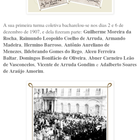
A sua primeira turma coletiva bacharelou-se nos dias 2 e 6 de
Guilherme Moreira da
dezembro de 1907, e dela fizeram parte:
Rocha
Raimundo Leopoldo Coelho de Arruda
Armando
,
,
Madeira
Hermino Barroso
Antônio Aureliano de
,
,
Menezes
Ildebrando Gomes do Rego
Alceu Ferreira
,
,
Baltar
Domingos Bonifácio de Oliveira
Abner Carneiro Leão
,
,
de Vasconcelos
Vicente de Arruda Gondim
Adalberto Soares
,
e
de Araújo Amorim
.