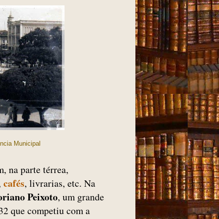
ência Municipal
m, na parte térrea,
cafés
,
, livrarias, etc. Na
oriano Peixoto
, um grande
932 que competiu com a