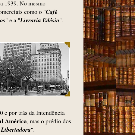
 a 1939. No mesmo
omerciais como o "
Café
os
" e a "
Livraria Edésio
".
0 e por trás da Intendência
ul América
, mas o prédio dos
 Libertadora
".