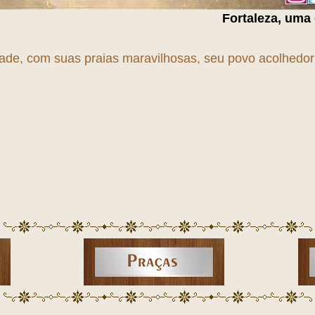
Fortaleza, uma cidade em
T
r
A
n
S
f
dade, com suas praias maravilhosas, seu povo acolhedor e