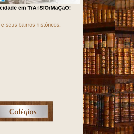
O
r
M
a
Ç
ã
O
!!!
 seus bairros históricos.