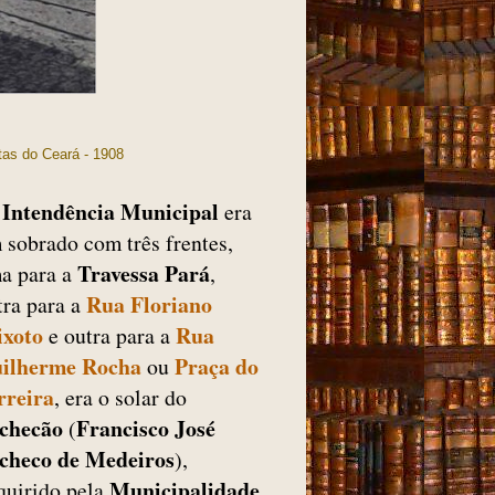
stas do Ceará - 1908
Intendência Municipal
era
 sobrado com três frentes,
Travessa Pará
a para a
,
Rua Floriano
tra para a
ixoto
Rua
e outra para a
ilherme Rocha
Praça do
ou
rreira
, era o solar do
checão
Francisco José
(
checo de Medeiros
),
Municipalidade
quirido pela