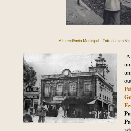
A Intendência Municipal - Foto do livro Vi
A
um
um
ou
Pe
Gu
Fe
Pa
Pa
ad