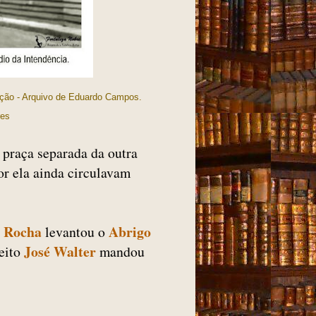
ição - Arquivo de Eduardo Campos.
res
 praça separada da outra
or ela ainda circulavam
a Rocha
Abrigo
levantou o
José Walter
eito
mandou