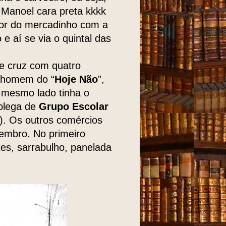
Manoel cara preta kkkk
sor do mercadinho com a
 e aí se via o quintal das
e cruz com quatro
o homem do “
Hoje Não
”,
o mesmo lado tinha o
olega de
Grupo Escolar
). Os outros comércios
embro. No primeiro
es, sarrabulho, panelada