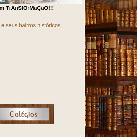
O
!!!
 seus bairros históricos.