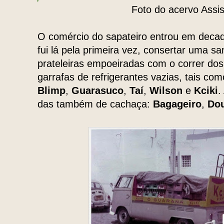
Foto do acervo Assi
O comércio do sapateiro entrou em deca
fui lá pela primeira vez, consertar uma sa
prateleiras empoeiradas com o correr do
garrafas de refrigerantes vazias, tais co
Blimp
,
Guarasuco
,
Taí
,
Wilson
e
Kciki
.
das também de cachaça:
Bagageiro
,
Dou