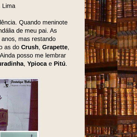
s Lima
dência. Quando meninote
ndália de meu pai. As
s anos, mas restando
mo as do
Crush
,
Grapette
,
 Ainda posso me lembrar
radinha
,
Ypioca
e
Pitú
.