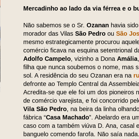
Mercadinho ao lado da via férrea e o 
Não sabemos se o Sr.
Ozanan
havia sid
morador das Vilas
São Pedro
ou
São Jo
mesmo estrategicamente procurou aquele
comércio ficava na esquina setentrional 
Adolfo Campelo
, vizinho a Dona
Amália
filha que nunca soubemos o nome, mas s
sol. A residência do seu Ozanan era na
r
defronte ao Templo Central da Assemblei
Acredita-se que ele foi um dos pioneiros
de comércio varejista, e foi concorrido pe
Vila São Pedro
, na beira da linha olhand
fábrica “
Casa Machado
”. Abelardo era u
caso com a também viúva D. Ana, casal 
banguelo comendo farofa. Não saía nada.