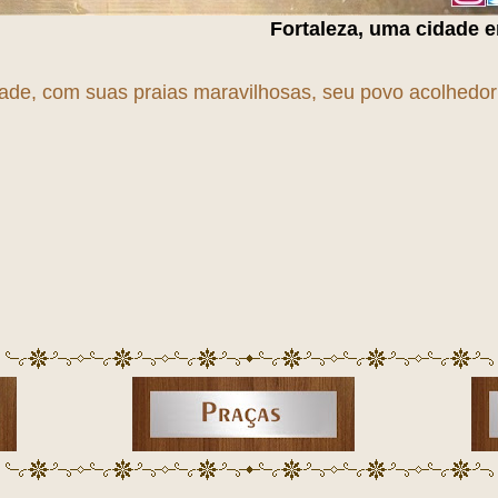
Fortaleza, uma cidade em
T
r
A
n
S
f
O
r
M
a
Ç
ã
dade, com suas praias maravilhosas, seu povo acolhedor e