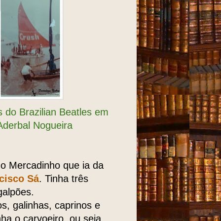
 do Brazilian Beatles em
Aderbal Nogueira
 o Mercadinho que ia da
cisco Sá
. Tinha três
galpões.
os, galinhas, caprinos e
nha o carvoeiro, ou seja,