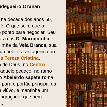
budegueiro Ozanan
o na década dos anos 50,
sé
. O que sei é que o
 ponto para negociar. Seu
das ruas
D. Maroquinha
e
, mãe da
Vela Branca
, sua
ua pele era antagônica ao
ua Tereza Cristina
,
a de Deus, no
Centro
.
 naquele pedaço, no ramo
lo
Abelardo sapateiro
na
o para o portão principal da
m viúvo, e mantinha um
engraçado, que nem
..